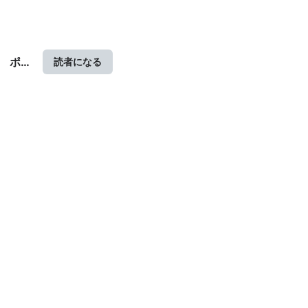
ポジ
読者になる
ティ
ブ心
理学
サロ
ン
(ア
ドラ
ー心
理学
サロ
ン)